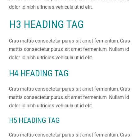
webovej
dolor id nibh ultricies vehicula ut id elit.
stránky.
Zahŕňajú
H3 HEADING TAG
napríklad
prihlásenie,
bezpečnostné
Cras mattis consectetur purus sit amet fermentum. Cras
nastavenia
alebo
mattis consectetur purus sit amet fermentum. Nullam id
predvyplnenie
dolor id nibh ultricies vehicula ut id elit.
formulárov.
Bez týchto
cookies by
H4 HEADING TAG
stránka
nemohla
správne
Cras mattis consectetur purus sit amet fermentum. Cras
fungovať.
mattis consectetur purus sit amet fermentum. Nullam id
Účel: zaistenie
dolor id nibh ultricies vehicula ut id elit.
funkčnosti
webu; Právny
základ:
H5 HEADING TAG
oprávnený
záujem
Cras mattis consectetur purus sit amet fermentum. Cras