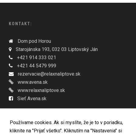
KONTAKT:
Dom pod Horou
Starojánska 193, 032 03 Liptovský Ján
+421 914 333 021
+421 44 5479 999
rezervacie@relaxnaliptove.sk
www.avena.sk
www.relaxnaliptove.sk
Sieť Avena.sk
Používame cookies. Ak si myslíte, že je to v poriadku,
INFORMÁCIE
kliknite na "Prijať všetko". Kliknutím na "Nastavenia" si