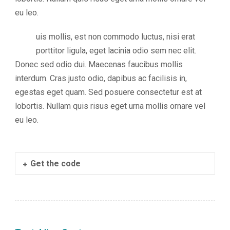
súhlas
eu leo.
návštevníka
S
uis mollis, est non commodo luctus, nisi erat
Používateľská
porttitor ligula, eget lacinia odio sem nec elit.
spokojnosť
Donec sed odio dui. Maecenas faucibus mollis
Aby naša
interdum. Cras justo odio, dapibus ac facilisis in,
stránka počas
vašej návštevy
egestas eget quam. Sed posuere consectetur est at
fungovala čo
lobortis. Nullam quis risus eget urna mollis ornare vel
najlepšie. Ak
tieto súbory
eu leo.
cookie
odmietnete,
niektoré funkcie
z webovej
Get the code
stránky zmiznú.
Marketing
Používame
marketingové
cookies na