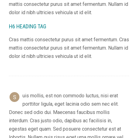
mattis consectetur purus sit amet fermentum. Nullam id
Štatistiky
dolor id nibh ultricies vehicula ut id elit.
Pomáhajú
nám
H6 HEADING TAG
porozumieť,
ako
Cras mattis consectetur purus sit amet fermentum. Cras
návštevníci
používajú
mattis consectetur purus sit amet fermentum. Nullam id
našu
dolor id nibh ultricies vehicula ut id elit.
stránku, aby
sme ju mohli
zlepšovať.
Tieto
cookies
zhromažďujú
informácie
uis mollis, est non commodo luctus, nisi erat
S
anonymne.
porttitor ligula, eget lacinia odio sem nec elit.
Účel: analýza
návštevnosti,
Donec sed odio dui. Maecenas faucibus mollis
vylepšenie
interdum. Cras justo odio, dapibus ac facilisis in,
obsahu;
egestas eget quam. Sed posuere consectetur est at
Právny
základ:
lobortis. Nullam quis risus eget urna mollis ornare vel