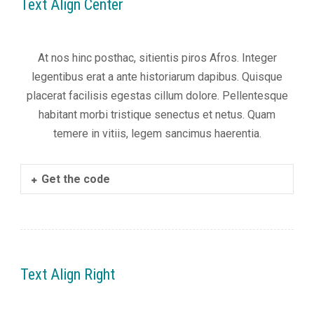
Text Align Center
zobrazovanie
relevantnej reklamy
a meranie
úspešnosti našich
At nos hinc posthac, sitientis piros Afros. Integer
reklamných
legentibus erat a ante historiarum dapibus. Quisque
kampaní. Tieto
cookies môžu byť
placerat facilisis egestas cillum dolore. Pellentesque
nastavené aj
habitant morbi tristique senectus et netus. Quam
partnermi, ako je
temere in vitiis, legem sancimus haerentia.
Google. Účel:
zobrazovanie
personalizovaných
reklám; Právny
Get the code
základ: súhlas
návštevníka
Text Align Right