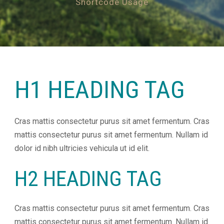
Shortcode Usage
H1 HEADING TAG
Cras mattis consectetur purus sit amet fermentum. Cras
mattis consectetur purus sit amet fermentum. Nullam id
dolor id nibh ultricies vehicula ut id elit.
Nevyhnutné
H2 HEADING TAG
Tieto cookies
sú
nevyhnutné
pre správne
Cras mattis consectetur purus sit amet fermentum. Cras
fungovanie
mattis consectetur purus sit amet fermentum. Nullam id
našej